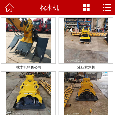



枕木机
网站首页

走进山科
产品中心
新闻资讯
客户案例
枕木机销售公司
液压枕木机
产品支持
联系我们