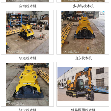
自动枕木机
多功能枕木机
轨道枕木机
山东枕木机
济宁枕木机
铁路两用枕木机