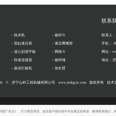
联系
枕木机
破碎斗
联系人：
双缸液压剪
液压鹰嘴剪
手机： 400
道心刮渣平板
网格斗
网址：www.
快速连接器
破碎锤
地址：济
振动打桩机
加长臂
right © 济宁山科工程机械有限公司 www.jnskgcjx.com 版权所有 技
和国广告法》，尽力规范用语。如页面不慎出现不符合规定的表述，敬请联系我们，